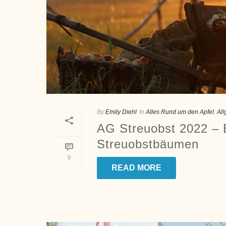
By
Emily Diehl
In
Alles Rund um den Apfel
,
Al
AG Streuobst 2022 – E
Streuobstbäumen
0
READ MORE