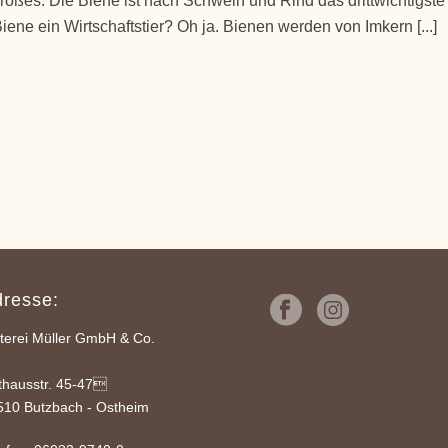
 Großes. Die Biene ist nach Schwein und Rind das drittwichtigste
Biene ein Wirtschaftstier? Oh ja. Bienen werden von Imkern [...]
dresse:
lterei Müller GmbH & Co.
G
thausstr. 45-47
510 Butzbach - Ostheim